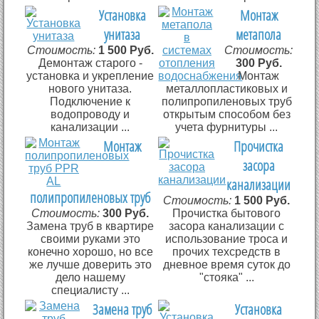
Установка
Монтаж
унитаза
метапола
Стоимость:
1 500 Руб.
Стоимость:
Демонтаж старого -
300 Руб.
установка и укрепление
Монтаж
нового унитаза.
металлопластиковых и
Подключение к
полипропиленовых труб
водопроводу и
открытым способом без
канализации ...
учета фурнитуры ...
Монтаж
Прочистка
засора
канализации
полипропиленовых труб
Стоимость:
1 500 Руб.
Стоимость:
300 Руб.
Прочистка бытового
Замена труб в квартире
засора канализации с
своими руками это
использование троса и
конечно хорошо, но все
прочих техсредств в
же лучше доверить это
дневное время суток до
дело нашему
"стояка" ...
специалисту ...
Замена труб
Установка