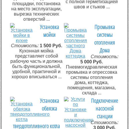
с полной герметизацией
площадки, постановка
швов и стыков ...
на место эксплуатации,
вырезка технических
отверстий ...
Установка
Промывка
мойки
системы
отопления
Стоимость:
1 500 Руб.
Дома
Кухонная мойка
представляет собой
Стоимость:
рабочую часть и должна
5 000 Руб.
быть функциональной,
Пневмогидравлическая
удобной, практичной и
промывка и опрессовка
хорошо вписываться ...
системы отопления
дома, коттеджа,
помещения, магазина,
склада ...
Установка
Подключение
обвязка
насосной
станции
Стоимость:
твердотопливного котла
3 000 Руб.