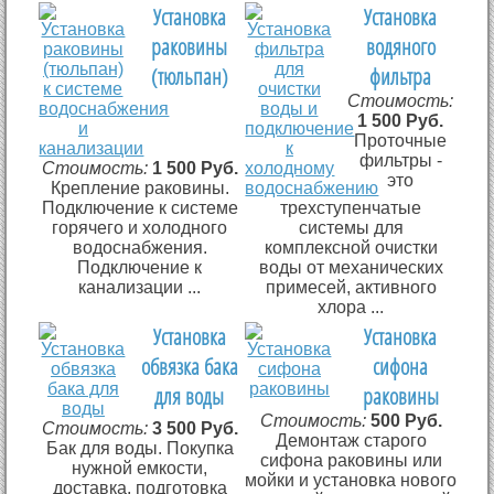
Установка
Установка
раковины
водяного
(тюльпан)
фильтра
Стоимость:
1 500 Руб.
Проточные
фильтры -
Стоимость:
1 500 Руб.
это
Крепление раковины.
Подключение к системе
трехступенчатые
горячего и холодного
системы для
водоснабжения.
комплексной очистки
Подключение к
воды от механических
канализации ...
примесей, активного
хлора ...
Установка
Установка
обвязка бака
сифона
для воды
раковины
Стоимость:
500 Руб.
Стоимость:
3 500 Руб.
Демонтаж старого
Бак для воды. Покупка
сифона раковины или
нужной емкости,
мойки и установка нового
доставка, подготовка