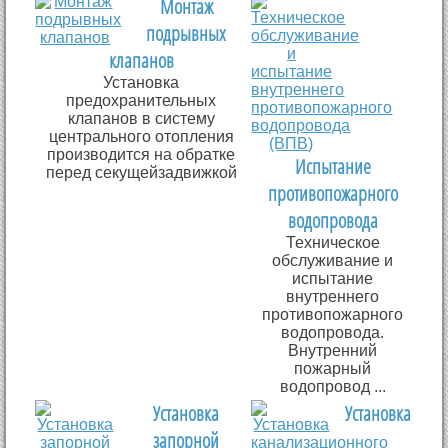
Монтаж
подрывных
клапанов
Установка
предохранительных
клапанов в систему
центрального отопления
производится на обратке
Испытание
перед секущейзадвижкой
противопожарного
водопровода
Техническое
обслуживание и
испытание
внутреннего
противопожарного
водопровода.
Внутренний
пожарный
водопровод ...
Установка
Установка
запорной