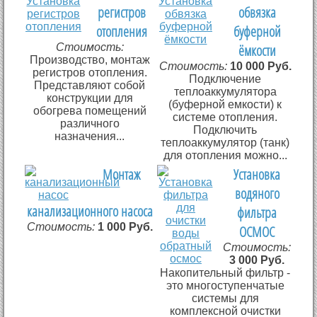
регистров
обвязка
отопления
буферной
Стоимость:
ёмкости
Производство, монтаж
Стоимость:
10 000 Руб.
регистров отопления.
Подключение
Представляют собой
теплоаккумулятора
конструкции для
(буферной емкости) к
обогрева помещений
системе отопления.
различного
Подключить
назначения...
теплоаккумулятор (танк)
для отопления можно...
Монтаж
Установка
водяного
канализационного насоса
фильтра
Стоимость:
1 000 Руб.
ОСМОС
Стоимость:
3 000 Руб.
Накопительный фильтр -
это многоступенчатые
системы для
комплексной очистки