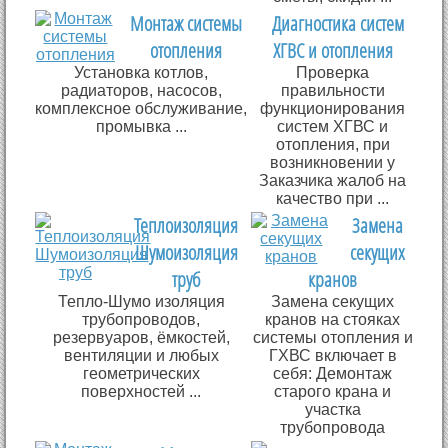
Монтаж системы
Диагностика систем
отопления
ХГВС и отопления
Установка котлов,
Проверка
радиаторов, насосов,
правильности
комплексное обслуживание,
функционирования
промывка ...
систем ХГВС и
отопления, при
возникновении у
Заказчика жалоб на
качество при ...
Теплоизоляция
Замена
Шумоизоляция
секущих
труб
кранов
Тепло-Шумо изоляция
Замена секущих
трубопроводов,
кранов на стояках
резервуаров, ёмкостей,
системы отопления и
вентиляции и любых
ГХВС включает в
геометрических
себя: Демонтаж
поверхностей ...
старого крана и
участка
трубопровода