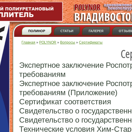
ПОЛИНОР
СТАТЬИ
ГАЛЕРЕЯ
ОТЗЫВ
Вы здесь
Главная
»
POLYNOR
»
Вопросы
»
Сертификаты
Се
Экспертное заключение Роспот
требованиям
Экспертное заключение Роспот
требованиям (Приложение)
Сертификат соответствия
Свидетельство о государствен
Свидетельство о государственн
Технические условия Хим-Стар