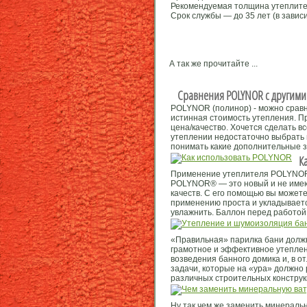
Рекомендуемая толщина утеплите
Срок службы — до 35 лет (в завис
А так же прочитайте ...
Сравнения POLYNOR с другими
POLYNOR (полинор) - можно сравн
истинная стоимость утепления. П
цена/качество. Хочется сделать в
утеплении недостаточно выбрать 
понимать какие дополнительные з
К
Применение утеплителя POLYNOR н
POLYNOR® — это новый и не имеющ
качеств. С его помощью вы может
применению проста и укладывается
увлажнить. Баллон перед работой
«Правильная» парилка бани должн
грамотное и эффективное утепле
возведения банного домика и, в от
задачи, которые на «ура» должно
различных строительных конструкц
Ну так чем же заменить минераль