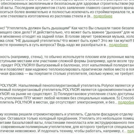
 обеспокоенных экологичным и безопасным для здоровья строительством (яры
 ваты. Последним аргументом стало заявление главного санитарного врача с
ситься более внимательно и полностью исключать из стройматериалов те, 
ли стекловата изготовлена из расплава стекла и (в...
подробнее
нс! "Утеплитель должен быть дышащим!" Как часто Вы слышали такое безап
ющего свое дело? И действительно, что может быть важнее "дыхания" для че
 мгновенно отходят на задний план. В голове звучит тревожная музыка, хол
а слов: "НЕ дышащий утеплитель! Что может быть хуже? Это же так жутко!!! Бо
есте проникнуть в суть вопроса? Ведь надо же разобраться в...
подробнее
хность (например, стены), то обычно используете плоские или рулонные ма
одоступными местами или участками сложной формы (например, щели возле труб
ь придет POLYNOR®! Выпускаемый в баллонах, этот напыляемый полиуретан
м и позволяет вам надежно теплоизолировать практически любое место в п
ая фасовка — вы покупаете столько утеплителя, сколько нужно; не требует.
я POLYNOR. Напыляемый пенополиуретановый утеплитель Polynor является 
ыляемый полиуретановый утеплитель POLYNOR является однокомпонентным 
LYNOR на рынке не существует. 3) Полиуретановое утепление стало доступны
ть утепление ППУ может любой человек без специальных навыков. 5) Спосо
итель POLYNOR в местах, где отсутствует электроэнергия, и без...
подробн
ьку хозяева решили отремонтировать и утеплить. Сделали фасадную отделку 
вери. Оставался только холодный предбанник. Утеплить это небольшое поме
итами базальтовой ваты, пластинами пенопласта или экструдированного пен
 современным полимерным утеплителем, для которого требуется специальн
ически невозможно. И подогнать технику, чтобы работать, например, с...
под