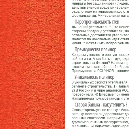
минваты (ее защитников) и людей,
действительном вреде минеральной
отделочным материалам надо отно
формальдегид. Минеральная вата и
Паропроницаемость стен
Дышащий утеплитель ? Это нонсе
стороны продавца утеплителя, зна
остальные достоинства утеплителя
молотом по наковальне идет отбивк
купил..." Может быть попробуем вм
Преимущества полинор
Когда вы утепляете ровную повер
войлок и т.д. А как быть с трудн
строительных блоков)? На помощ
схожим с монтажной пеной образо
Преимущества POLYNOR: экономичн
Уникальность полинор
8 уникальных свойств утеплител
сегменте строительства. 1) Нап
2) В Росcии и в мире аналогов PO
потребителя. 4) Впервые применя
Напыляемый полиуретановый утепл
Старая банька - как утеплить ?
Свою старенькую, но крепкую бан
вагонку, поставили деревянные д
разными способами. Например, пл
двухкомпонентным полиуретаном,
Малышкин: «Подъехать здесь практ