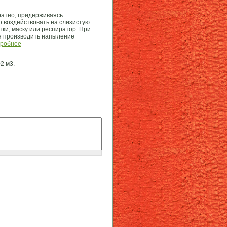
ратно, придерживаясь
 воздействовать на слизистую
тки, маску или респиратор. При
ся производить напыление
робнее
2 м3.