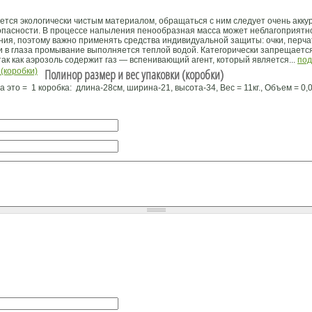
ется экологически чистым материалом, обращаться с ним следует очень акку
пасности. В процессе напыления пенообразная масса может неблагоприятно
ания, поэтому важно применять средства индивидуальной защиты: очки, перча
и в глаза промывание выполняется теплой водой. Категорически запрещает
так как аэрозоль содержит газ — вспенивающий агент, который является...
под
Полинор размер и вес упаковки (коробки)
это = 1 коробка: длина-28см, ширина-21, высота-34, Вес = 11кг., Объем = 0,0