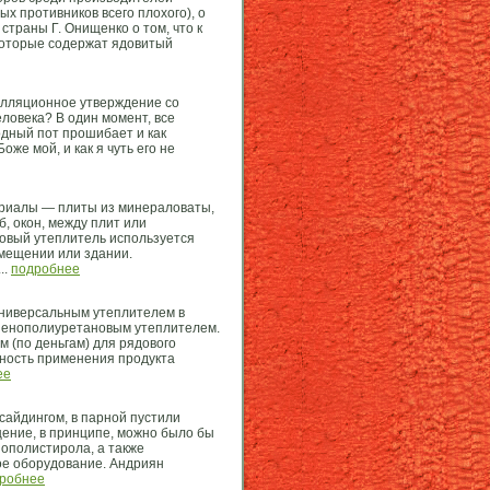
х противников всего плохого), о
траны Г. Онищенко о том, что к
которые содержат ядовитый
елляционное утверждение со
ловека? В один момент, все
одный пот прошибает и как
же мой, и как я чуть его не
териалы — плиты из минераловаты,
, окон, между плит или
овый утеплитель используется
омещении или здании.
..
подробнее
универсальным утеплителем в
пенополиуретановым утеплителем.
м (по деньгам) для рядового
бность применения продукта
ее
сайдингом, в парной пустили
щение, в принципе, можно было бы
ополистирола, а также
ое оборудование. Андриян
робнее