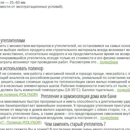
ля — 25–60 мм.
имости от эксплуатационных условий).
 утеплителями
ить с множеством материалов и утеплителей, но остановимся на самых осно
ри выборе любого продукта или строительного материала всегда возникает 
се качественно, относительно недорого и на продолжительное время не возвр
понравившийся утеплитель исходя только из стоимости и его физико-химичес
атраты возникнут при проведении работ. Рассмотрим это...
подробнее
ак использовать полинор
е сложнее, чем работа с монтажной пеной и гораздо проще, чем работа с 
ий аналогов на российском рынке утеплитель, уникальный по сочетанию ха
е решить самые сложные задачи по теплоизоляции своих жилых помещений и
 в несколько элементарных шагов: Рабочие поверхности очистить от пыли, г
 должен быть комнатной температуры (18-35°C). Баллон тщательно...
подроб
Утепление и шумоизоляция дома или бани
а максимально быстро прогреваться и иметь способность к длительному удер
ние баниприобретает важнейшее значение. К процедуре утепления приступа
личие от квартир и домов жилого характера, производят с обеих сторон, т.е.,
 решать утепление бань, а также домов – это предотвращение сквозняков вн
ий от контакта с холодным воздухом, защита построек от...
подробнее
Чем заменить старый утеплитель ?
ную вату скажете Вы и зачем? В последнее время очень много разгорается с