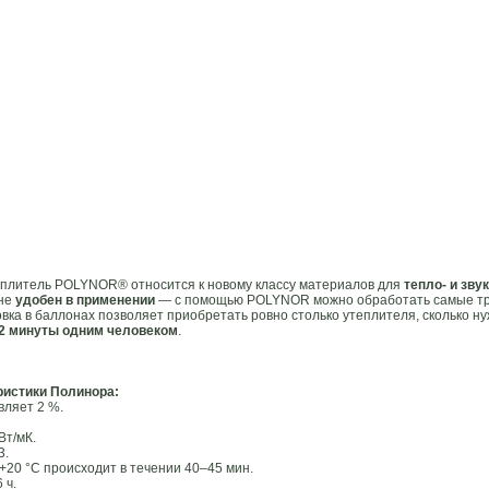
литель POLYNOR® относится к новому классу материалов для
тепло- и зву
йне
удобен в применении
— с помощью POLYNOR можно обработать самые тру
ка в баллонах позволяет приобретать ровно столько утеплителя, сколько ну
 2 минуты одним человеком
.
ристики Полинора:
вляет 2 %.
Вт/мК.
3.
20 °С происходит в течении 40–45 мин.
 ч.