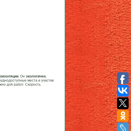
коизоляции
. Он
экологичен
,
днодоступные места и участки
жно для работ. Скорость