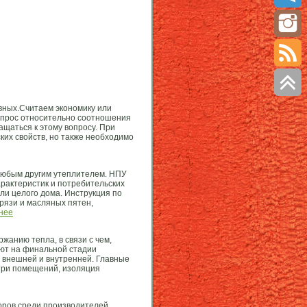
вных.Считаем экономику или
вопрос относительно соотношения
ащаться к этому вопросу. При
ких свойств, но также необходимо
любым другим утеплителем. НПУ
рактеристик и потребительских
ли целого дома. Инструкция по
рязи и масляных пятен,
нее
жанию тепла, в связи с чем,
ют на финальной стадии
 с внешней и внутренней. Главные
утри помещений, изоляция
поров среди производителей