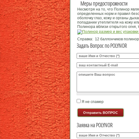
Меры предосторожности
Несмотря на то, что Полинор явля
определенных норм и правил безо
оболочку глаз, кожу и органы дых
попадании утеплителя на кожу ил
Полинора вблизи открытого огня, 
Справка: 12 баллончиков полинора 
Задать Вопрос по POLYNOR
Ваше И.О.
*
E-mail
*
Ваш вопрос
*
Я не спамер
Я спамер
Заявка на POLYNOR
Ваше И.О.
*