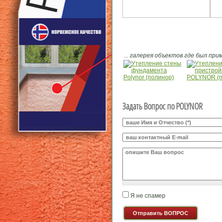
... галерея объектов где был п
Задать Вопрос по POLYNOR
Ваше И.О.
*
E-mail
*
Ваш вопрос
*
Я не спамер
Я спамер