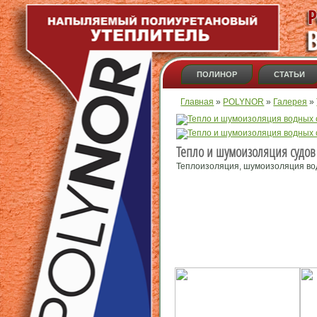
ПОЛИНОР
СТАТЬИ
Вы здесь
Главная
»
POLYNOR
»
Галерея
»
Тепло и шумоизоляция судов
Теплоизоляция, шумоизоляция водн