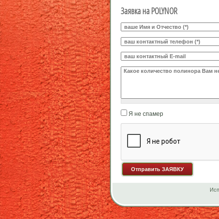
Заявка на POLYNOR
Ваше И.О.
*
Телефон
*
E-mail
Какое количество будете заказы
Я не спамер
Я спамер
Исп