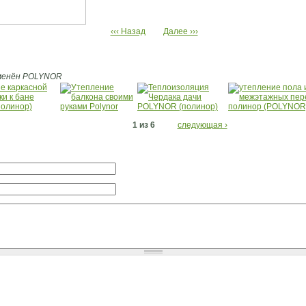
‹‹‹ Назад
Далее ›››
рименён POLYNOR
1 из 6
следующая ›