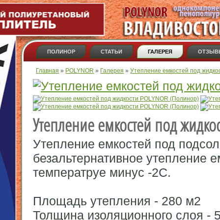
ПОЛИНОР
СТАТЬИ
ГАЛЕРЕЯ
ОТЗЫВ
Вы здесь
Главная
»
POLYNOR
»
Галерея
»
Утепление емкостей под жидко
Утепление емкостей под жидко
Утепление емкостей под подсол
безальтернативное утепление е
температруе минус -2С.
Площадь утепления - 280 м2
Толщина изоляционного слоя - 5