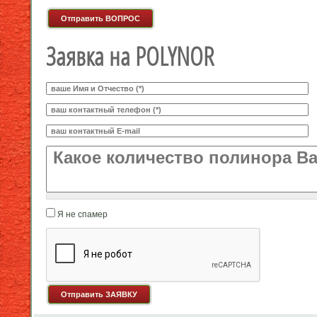
Я спамер
Заявка на POLYNOR
Ваше И.О.
*
Телефон
*
E-mail
Какое количество будете заказывать?
*
Я не спамер
Я спамер