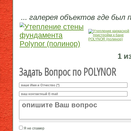
... галерея объектов где бы
1 и
Задать Вопрос по POLYNOR
Ваше И.О.
*
E-mail
*
Ваш вопрос
*
Я не спамер