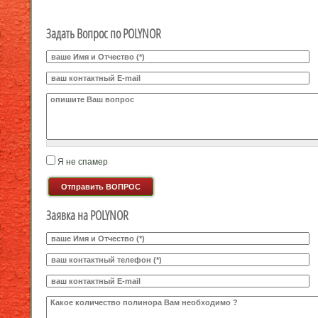
Задать Вопрос по POLYNOR
Ваше И.О.
*
E-mail
*
Ваш вопрос
*
Я не спамер
Я спамер
Заявка на POLYNOR
Ваше И.О.
*
Телефон
*
E-mail
Какое количество будете заказывать?
*