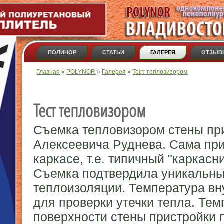
ПОЛИНОР
СТАТЬИ
ГАЛЕРЕЯ
ОТЗЫВ
Вы здесь
Главная
»
POLYNOR
»
Галерея
»
Тест тепловизором
Тест тепловизором
Съемка тепловизором стены прис
Алексеевича Руднева. Сама прис
каркасе, т.е. типичный "каркасн
Съемка подтвердила уникальн
теплоизоляции. Температура вн
для проверки утечки тепла. Те
поверхности стены пристройки 